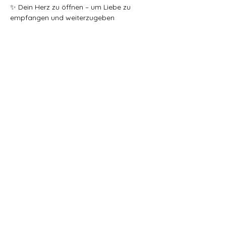
✨ Dein Herz zu öffnen – um Liebe zu 
empfangen und weiterzugeben
Mehr anzeigen
Diese Veranstaltung teilen
WIDERRUF
Datenschutz
AGB
Cookies
Impressu
m