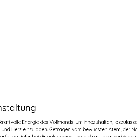
nstaltung
raftvolle Energie des Vollmonds, um innezuhalten, loszulass
ist und Herz einzuladen. Getragen vom bewussten Atem, der N
st du tiefer bei dir ankommen und dich mit dem verbinden, wa