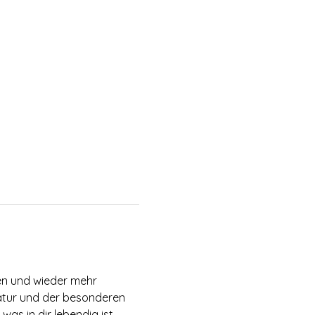
en und wieder mehr 
atur und der besonderen 
s in dir lebendig ist.