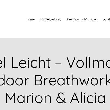
Home
1:1 Begleitung
Breathwork München
Aus
l Leicht – Voll
door Breathwork
Marion & Alicia