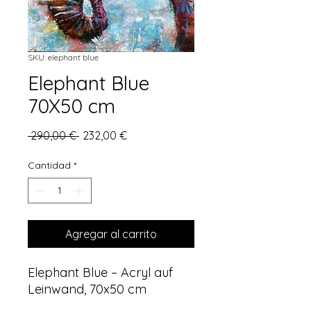
SKU: elephant blue
Elephant Blue
70X50 cm
Precio
Precio
 290,00 € 
232,00 €
de
oferta
Cantidad
*
Agregar al carrito
Elephant Blue – Acryl auf
Leinwand, 70x50 cm