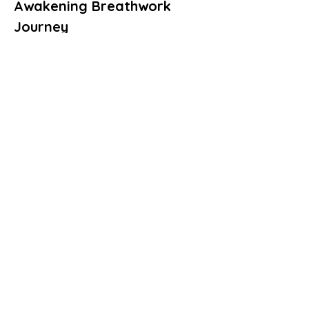
Awakening Breathwork 
Journey
Mostrar más
Compartir este evento
WIDERRUF
Politica de
Avis
Cookies
privacidad
o
Lega